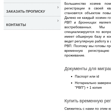
Большинство хозяев по
регистрации в своей кв
ЗАКАЗАТЬ ПРОПИСКУ
становятся объектом пов
Далеко не каждый хозяин гот
РВП в Бронницах
являет
КОНТАКТЫ
востребованных. Мы
специализируется по вопр
имеет обширную базу и ко
ведет регулярную работу в 
РВП. Поэтому мы готовы пр
временную регистраци
проживание.
Документы для миграц
Паспорт или id
Нотариально заверен
"РВП") + 1 копия
Купить временную ре
Свяжитесь с нами по этим к