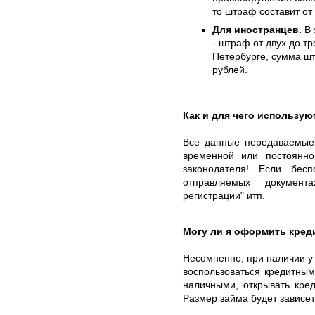
то штраф составит от
Для иностранцев.
В 
- штраф от двух до тр
Петербурге, сумма шт
рублей.
Как и для чего использу
Все данные передаваемые 
временной или постоянн
законодателя! Если бес
отправляемых докумен
регистрации" итп.
Могу ли я оформить кред
Несомненно, при наличии у
воспользоваться кредитны
наличными, открывать кре
Размер займа будет зависет