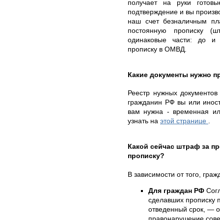
получает на руки готов
подтверждение и вы произво
наш счет безналичным п
постоянную прописку (ш
одинаковые части: до и
прописку в ОМВД.
Какие документы нужно п
Реестр нужных документов б
гражданин РФ вы или иностр
вам нужна - временная ил
узнать на
этой странице
.
Какой сейчас штраф за 
прописку?
В зависимости от того, гра
Для граждан РФ
Согл
сделавших прописку п
отведенный срок, — о
правонарушение сове